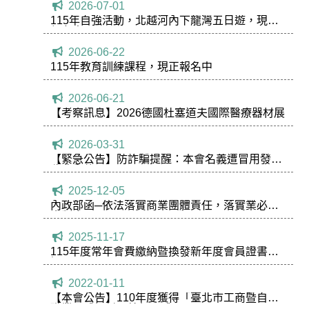
2026-07-01
115年自強活動，北越河內下龍灣五日遊，現正
報名中！
2026-06-22
115年教育訓練課程，現正報名中
2026-06-21
【考察訊息】2026德國杜塞道夫國際醫療器材展
2026-03-31
【緊急公告】防詐騙提醒：本會名義遭冒用發送
收費郵件
2025-12-05
內政部函─依法落實商業團體責任，落實業必歸
會制度。
2025-11-17
115年度常年會費繳納暨換發新年度會員證書通
知
2022-01-11
【本會公告】110年度獲得「臺北市工商暨自由
職業團體評鑑」績優團體