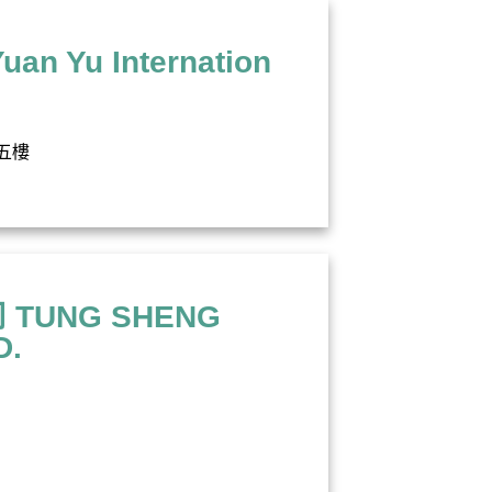
Yu Internation
五樓
UNG SHENG
D.