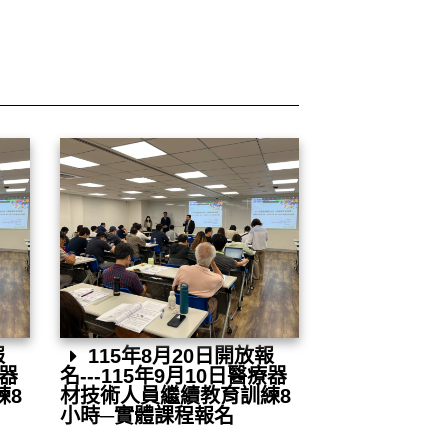
報
115年8月20日開放報
療器
名---115年9月10日醫療器
練8
材技術人員繼續教育訓練8
小時─實體課程報名