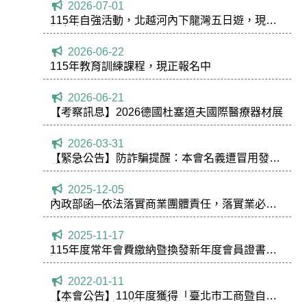
2026-07-01
115年自強活動，北越河內下龍灣五日遊，現正
報名中！
2026-06-22
115年教育訓練課程，現正報名中
2026-06-21
【考察訊息】2026德國杜塞道夫國際醫療器材展
2026-03-31
【緊急公告】防詐騙提醒：本會名義遭冒用發送
收費郵件
2025-12-05
內政部函─依法落實商業團體責任，落實業必歸
會制度。
2025-11-17
115年度常年會費繳納暨換發新年度會員證書通
知
2022-01-11
【本會公告】110年度獲得「臺北市工商暨自由
職業團體評鑑」績優團體