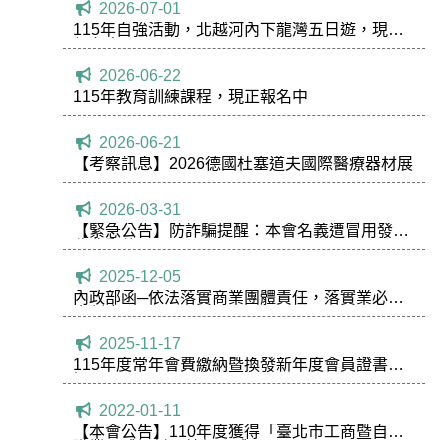
2026-07-01
115年自強活動，北越河內下龍灣五日遊，現正
報名中！
2026-06-22
115年教育訓練課程，現正報名中
2026-06-21
【考察訊息】2026德國杜塞道夫國際醫療器材展
2026-03-31
【緊急公告】防詐騙提醒：本會名義遭冒用發送
收費郵件
2025-12-05
內政部函─依法落實商業團體責任，落實業必歸
會制度。
2025-11-17
115年度常年會費繳納暨換發新年度會員證書通
知
2022-01-11
【本會公告】110年度獲得「臺北市工商暨自由
職業團體評鑑」績優團體